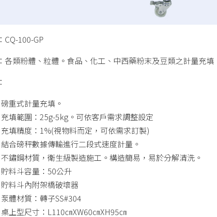
CQ-100-GP
：
各類粉體、粒體。食品、化工、中西藥粉末及豆類之計量充填
：
磅重式計量充填。
充填範圍：25g-5kg。可依客戶需求調整設定
充填精度：1%(視物料而定，可依需求訂製)
結合磅秤數據傳輸進行二段式速度計量。
不鏽鋼材質，衛生級製造施工。構造簡易，易於分解清洗。
貯料斗容量：50公升
貯料斗內附架橋破壞器
泵體材質：轉子SS#304
桌上型尺寸：L110㎝XW60㎝XH95㎝