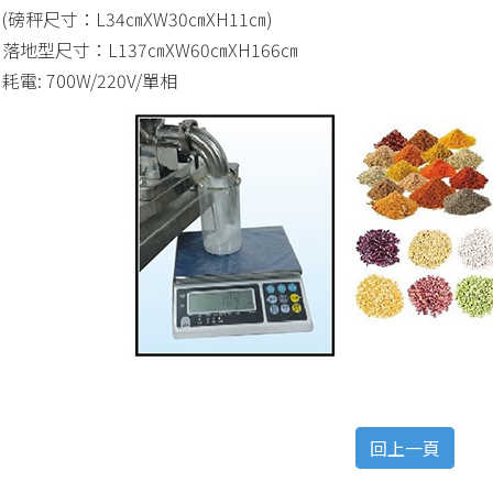
(磅秤尺寸：L34㎝XW30㎝XH11㎝)
落地型尺寸：L137㎝XW60㎝XH166㎝
耗電: 700W/220V/單相
回上一頁