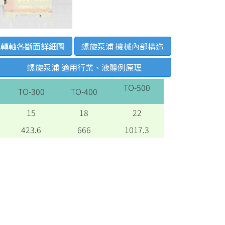
迴轉軸各斷面詳細圖
螺旋泵浦 機械內部構造
螺旋泵浦 適用行業、液體例原理
TO-500
TO-300
TO-400
15
18
22
423.6
666
1017.3