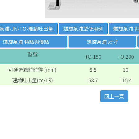
泵浦-JN-TO-理論吐出量
螺旋泵浦型使用例
螺旋泵浦 
螺旋泵浦 特點與優點
螺旋泵浦 尺寸
型號
TO-150
TO-200
可通過顆粒粒徑 (mm)
8.5
10
理論吐出量(cc/1R)
58.7
115.4
回上一頁