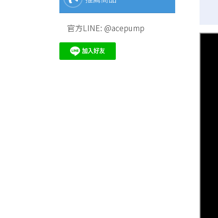
官方LINE: @acepump