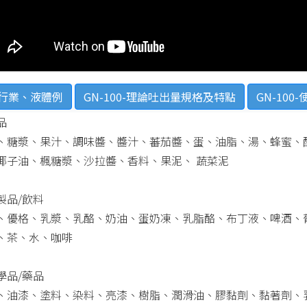
行業、液體例
GN-100-理論吐出量規格及特點
GN-100
品
、糖漿、果汁、調味醬、醬汁、蕃茄醬、蛋、油脂、湯、蜂蜜、
椰子油、楓糖漿、沙拉醬、香料、果泥、 蔬菜泥
製品/飲料
、優格、乳漿、乳酪、奶油、蛋奶凍、乳脂酪、布丁液、啤酒、
、茶、水、咖啡
學品/藥品
、油漆、塗料、染料、亮漆、樹脂、潤滑油、膠黏劑、黏著劑、