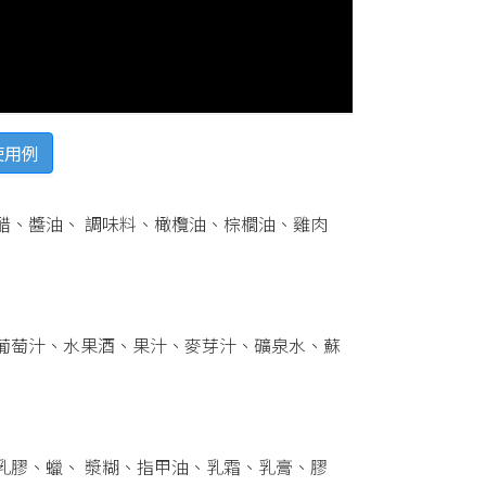
-使用例
醋、醬油、 調味料、橄欖油、棕櫚油、雞肉
葡萄汁、水果酒、果汁、麥芽汁、礦泉水、蘇
乳膠、蠟、 漿糊、指甲油、乳霜、乳膏、膠