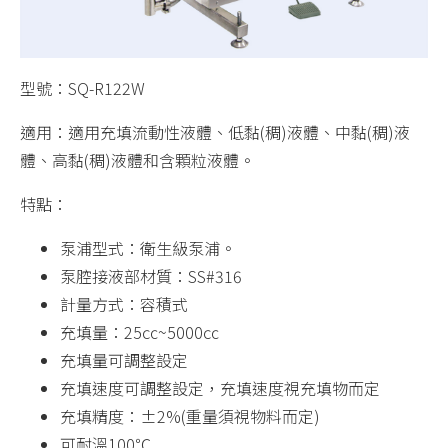
型號：SQ-R122W
適用：
適用充填流動性液體、低黏(稠)液體、中黏(稠)液
體、高黏(稠)液體和含顆粒液體。
特點：
泵浦型式：衛生級泵浦。
泵腔接液部材質：SS#316
計量方式：容積式
充填量：25㏄~5000㏄
充填量可調整設定
充填速度可調整設定，充填速度視充填物而定
充填精度：±2%(重量須視物料而定)
可耐溫100℃