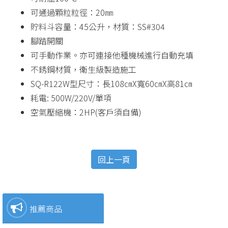
可通過顆粒粒徑：20㎜
貯料斗容量：45公升，材質：SS#304
腳踏開關
可手動作業。亦可連接他種機械進行自動充填
不銹鋼材質，衛生級製造施工
SQ-R122W型尺寸：長108㎝X寬60㎝X高81㎝
耗電: 500W/220V/單項
空氣壓縮機：2HP(客戶須自備)
回上一頁
推薦商品